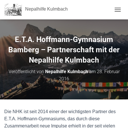
Nepalhilfe Kulmbach
NAVI
E.T.A. Hoffmann-Gymnasium
Bamberg – Partnerschaft mit der
Nepalhilfe Kulmbach
Veröffentlicht von
Nepalhilfe Kulmbach
am
28. Februar
2016
Die NHK ist seit 2014 einer der wichtigsten Partner des
E.T.A. Hoffmann-Gymnasiums, das durch diese
Zusammenarbeit neue Impulse erhielt in der seit vielen