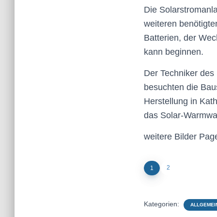
Die Solarstromanla
weiteren benötigt
Batterien, der Wech
kann beginnen.
Der Techniker des
besuchten die Baus
Herstellung in Ka
das Solar-Warmwass
weitere Bilder Pag
2
1
Kategorien:
ALLGEMEI