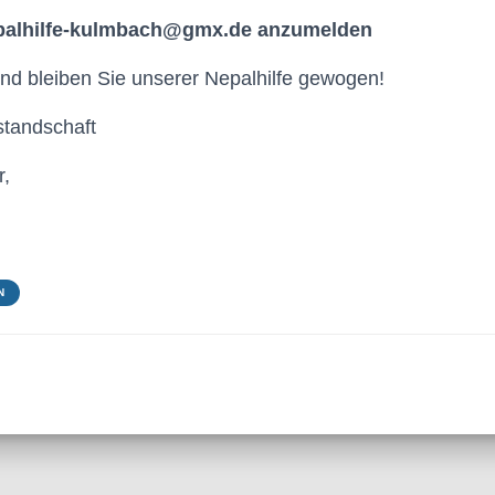
epalhilfe-kulmbach@gmx.de anzumelden
und bleiben Sie unserer Nepalhilfe gewogen!
standschaft
er,
N