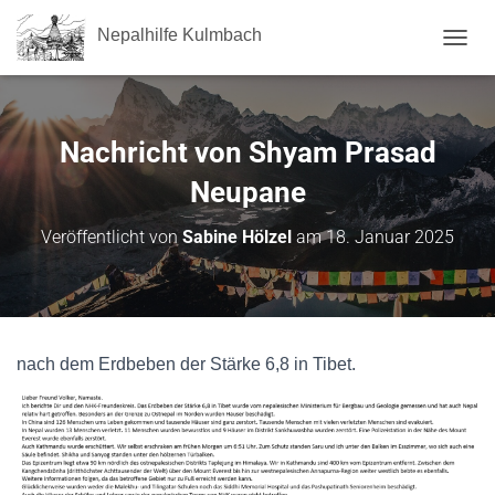
Nepalhilfe Kulmbach
NAVI
Nachricht von Shyam Prasad
Neupane
Veröffentlicht von
Sabine Hölzel
am
18. Januar 2025
nach dem Erdbeben der Stärke 6,8 in Tibet.