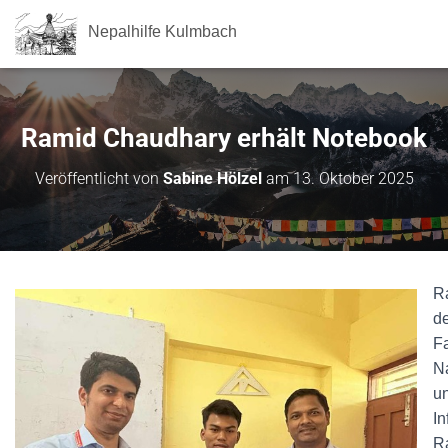
Nepalhilfe Kulmbach
Ramid Chaudhary erhält Notebook
Veröffentlicht von
Sabine Hölzel
am
13. Oktober 2025
Ra
de
F
N
un
In
R