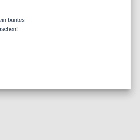
ein buntes
aschen!