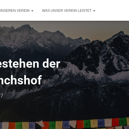
UNSEREN VEREIN
WAS UNSER VEREIN LEISTET
estehen der
önchshof
17