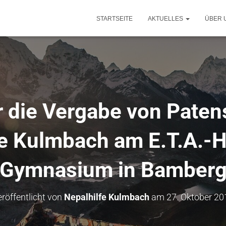
STARTSEITE
AKTUELLES
ÜBER 
r die Vergabe von Paten
fe Kulmbach am E.T.A.-
Gymnasium in Bamber
röffentlicht von
Nepalhilfe Kulmbach
am
27. Oktober 20