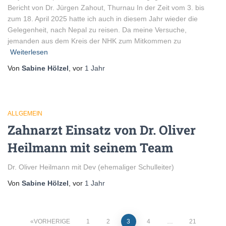
Bericht von Dr. Jürgen Zahout, Thurnau In der Zeit vom 3. bis
zum 18. April 2025 hatte ich auch in diesem Jahr wieder die
Gelegenheit, nach Nepal zu reisen. Da meine Versuche,
jemanden aus dem Kreis der NHK zum Mitkommen zu
Weiterlesen
Von
Sabine Hölzel
, vor
1 Jahr
ALLGEMEIN
Zahnarzt Einsatz von Dr. Oliver
Heilmann mit seinem Team
Dr. Oliver Heilmann mit Dev (ehemaliger Schulleiter)
Von
Sabine Hölzel
, vor
1 Jahr
Seitennummerierung
VORHERIGE
1
2
3
4
…
21