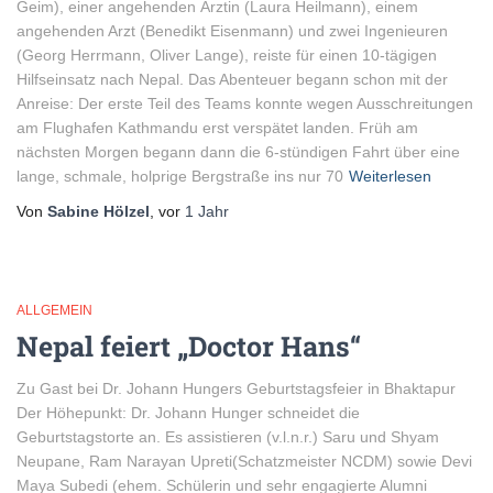
Geim), einer angehenden Ärztin (Laura Heilmann), einem
angehenden Arzt (Benedikt Eisenmann) und zwei Ingenieuren
(Georg Herrmann, Oliver Lange), reiste für einen 10-tägigen
Hilfseinsatz nach Nepal. Das Abenteuer begann schon mit der
Anreise: Der erste Teil des Teams konnte wegen Ausschreitungen
am Flughafen Kathmandu erst verspätet landen. Früh am
nächsten Morgen begann dann die 6-stündigen Fahrt über eine
lange, schmale, holprige Bergstraße ins nur 70
Weiterlesen
Von
Sabine Hölzel
, vor
1 Jahr
ALLGEMEIN
Nepal feiert „Doctor Hans“
Zu Gast bei Dr. Johann Hungers Geburtstagsfeier in Bhaktapur
Der Höhepunkt: Dr. Johann Hunger schneidet die
Geburtstagstorte an. Es assistieren (v.l.n.r.) Saru und Shyam
Neupane, Ram Narayan Upreti(Schatzmeister NCDM) sowie Devi
Maya Subedi (ehem. Schülerin und sehr engagierte Alumni